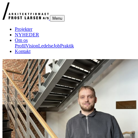
Menu
Projekter
NYHEDER
Om os
Profil
Vision
Ledelse
Job
Praktik
Kontakt