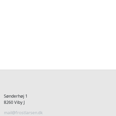
Sønderhøj 1
8260 Viby J
mail@frostlarsen.dk