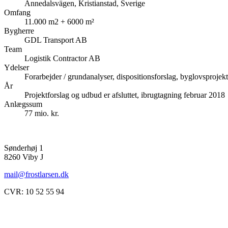
Annedalsvägen, Kristianstad, Sverige
Omfang
11.000 m2 + 6000 m²
Bygherre
GDL Transport AB
Team
Logistik Contractor AB
Ydelser
Forarbejder / grundanalyser, dispositionsforslag, byglovsprojekt
År
Projektforslag og udbud er afsluttet, ibrugtagning februar 2018
Anlægssum
77 mio. kr.
Sønderhøj 1
8260 Viby J
mail@frostlarsen.dk
CVR: 10 52 55 94