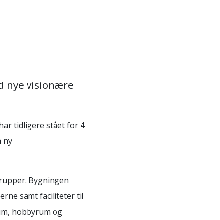
d nye visionære
har tidligere stået for 4
a ny
grupper. Bygningen
rne samt faciliteter til
lerum, hobbyrum og