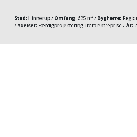
Sted
Hinnerup
Omfang
625 m²
Bygherre
Region
Ydelser
Færdigprojektering i totalentreprise
År
2