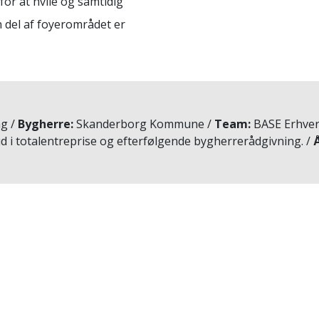
or at hvile og samtidig
en del af foyerområdet er
ng
Bygherre
Skanderborg Kommune
Team
BASE Erhverv
d i totalentreprise og efterfølgende bygherrerådgivning.