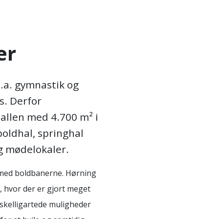
er
l.a. gymnastik og
s. Derfor
allen med 4.700 m² i
oldhal, springhal
g mødelokaler.
u med boldbanerne. Hørning
, hvor der er gjort meget
orskelligartede muligheder