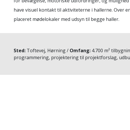
for bevægelse, motoriske udfordringer, og mulighed f
have visuel kontakt til aktiviteterne i hallerne. Over 
placeret mødelokaler med udsyn til begge haller.
Sted
Toftevej, Hørning
Omfang
4.700 m² tilbygni
programmering, projektering til projektforslag, udbu