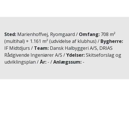
Sted
Marienhoffvej, Ryomgaard
Omfang
708 m²
(multihal) + 1.161 m² (udvidelse af klubhus)
Bygherre
IF Midtdjurs
Team
Dansk Halbyggeri A/S, DRIAS
Rådgivende Ingeniører A/S
Ydelser
Skitseforslag og
udviklingsplan
År
-
Anlægssum
-