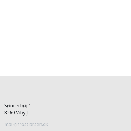
Sønderhøj 1
8260 Viby J
mail@frostlarsen.dk