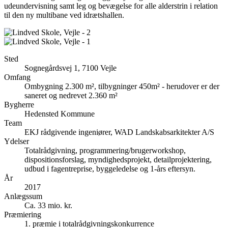
udeundervisning samt leg og bevægelse for alle alderstrin i relation
til den ny multibane ved idrætshallen.
Sted
Sognegårdsvej 1, 7100 Vejle
Omfang
Ombygning 2.300 m², tilbygninger 450m² - herudover er der
saneret og nedrevet 2.360 m²
Bygherre
Hedensted Kommune
Team
EKJ rådgivende ingeniører, WAD Landskabsarkitekter A/S
Ydelser
Totalrådgivning, programmering/brugerworkshop,
dispositionsforslag, myndighedsprojekt, detailprojektering,
udbud i fagentreprise, byggeledelse og 1-års eftersyn.
År
2017
Anlægssum
Ca. 33 mio. kr.
Præmiering
1. præmie i totalrådgivningskonkurrence