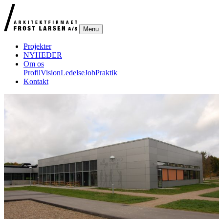
Menu
Projekter
NYHEDER
Om os
Profil
Vision
Ledelse
Job
Praktik
Kontakt