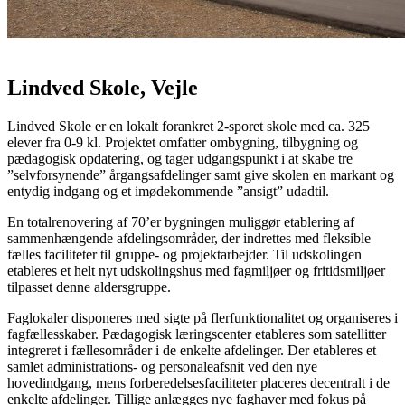
Lindved Skole, Vejle
Lindved Skole er en lokalt forankret 2-sporet skole med ca. 325
elever fra 0-9 kl. Projektet omfatter ombygning, tilbygning og
pædagogisk opdatering, og tager udgangspunkt i at skabe tre
”selvforsynende” årgangsafdelinger samt give skolen en markant og
entydig indgang og et imødekommende ”ansigt” udadtil.
En totalrenovering af 70’er bygningen muliggør etablering af
sammenhængende afdelingsområder, der indrettes med fleksible
fælles faciliteter til gruppe- og projektarbejder. Til udskolingen
etableres et helt nyt udskolingshus med fagmiljøer og fritidsmiljøer
tilpasset denne aldersgruppe.
Faglokaler disponeres med sigte på flerfunktionalitet og organiseres i
fagfællesskaber. Pædagogisk læringscenter etableres som satellitter
integreret i fællesområder i de enkelte afdelinger. Der etableres et
samlet administrations- og personaleafsnit ved den nye
hovedindgang, mens forberedelsesfaciliteter placeres decentralt i de
enkelte afdelinger. Tillige anlægges nye faghaver med fokus på