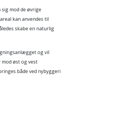
n sig mod de øvrige
real kan anvendes til
således skabe en naturlig
bygningsanlægget og vil
r mod øst og vest
ebringes både ved nybyggeri