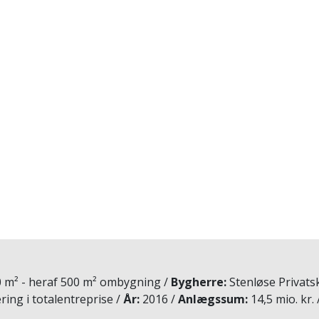
0 m² - heraf 500 m² ombygning
Bygherre
Stenløse Privats
ing i totalentreprise
År
2016
Anlægssum
14,5 mio. kr.