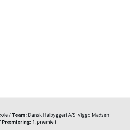
kole
Team
Dansk Halbyggeri A/S, Viggo Madsen
Præmiering
1. præmie i