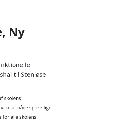
e, Ny
unktionelle
shal til Stenløse
af skolens
vifte af både sportslige,
 for alle skolens